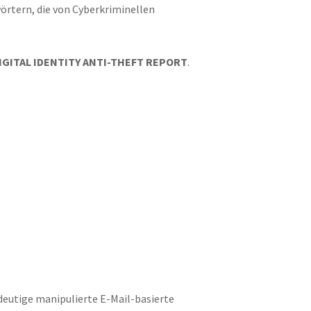
rtern, die von Cyberkriminellen
GITAL IDENTITY ANTI-THEFT REPORT
.
deutige manipulierte E-Mail-basierte