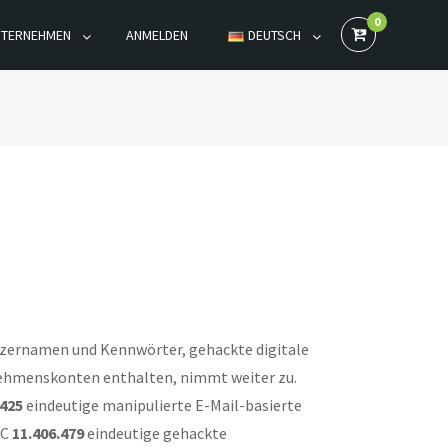
0
NTERNEHMEN
ANMELDEN
DEUTSCH
tzernamen und Kennwörter, gehackte digitale
nehmenskonten enthalten, nimmt weiter zu.
.425
eindeutige manipulierte E-Mail-basierte
EC
11.406.479
eindeutige gehackte