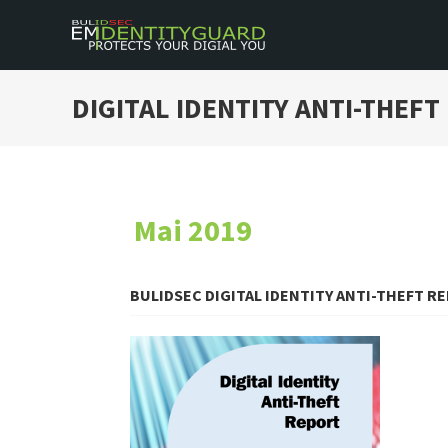
Skip
to
BULIDSEC EMAIL IDENTITY GUARD
Protects Your Digital You
content
DIGITAL IDENTITY ANTI-THE
Mai 2019
BULIDSEC DIGITAL IDENTITY ANTI-THEFT R