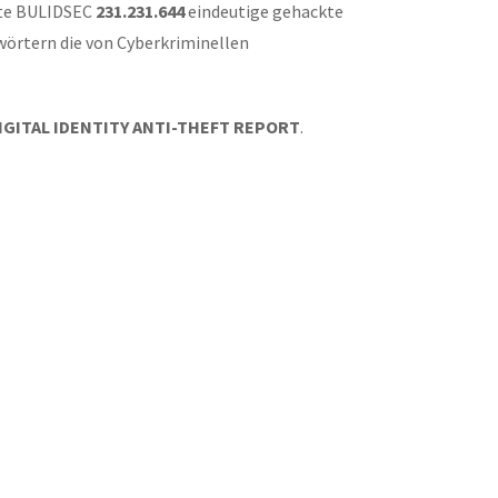
erte BULIDSEC
231.231.644
eindeutige gehackte
örtern die von Cyberkriminellen
GITAL IDENTITY ANTI-THEFT REPORT
.