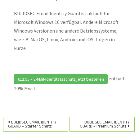
BULIDSEC Email Identity Guard ist aktuell für
Microsoft Windows 10 verfügbar. Andere Microsoft
Windows Versionen und andere Betriebssysteme,
wie z.B. MacOS, Linux, Android und iOS, folgen in
kürze.
enthält
€12.95 – E-Mail-Identitätsschutz jetzt bestellen
20% Mwst.
Beitragsnavigation
BULIDSEC EMAIL IDENTITY
BULIDSEC EMAIL IDENTITY
GUARD – Starter Schutz
GUARD – Premium Schutz