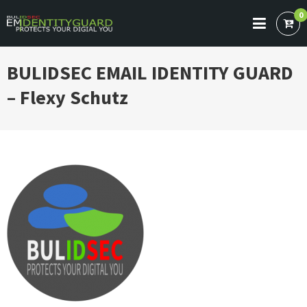
Skip
0
to
BULIDSEC EMAIL IDENTITY GUARD
Protects Your Digital You
content
BULIDSEC EMAIL IDENTITY GUARD
– Flexy Schutz